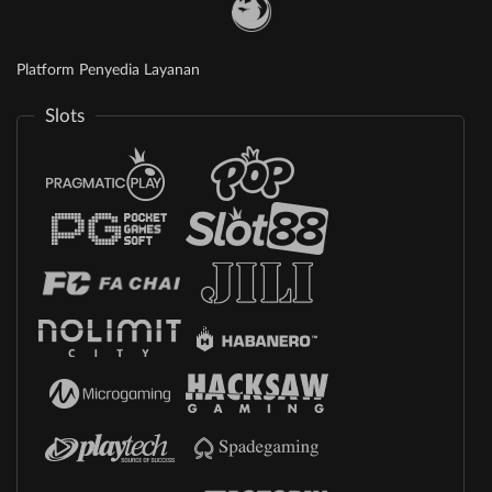
Platform Penyedia Layanan
Slots