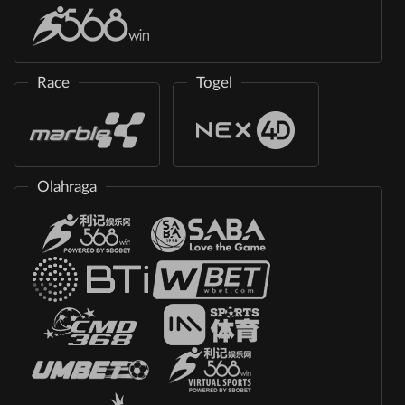
Race
Togel
Olahraga