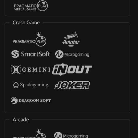
Crash Game
Arcade