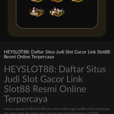
i
i
HEYSLOT88: Daftar Situs Judi Slot Gacor Link Slot88
Resmi Online Terpercaya
HEYSLOT88: Daftar Situs
Judi Slot Gacor Link
Slot88 Resmi Online
Terpercaya
Selamat datang di HEYSLOT88 situs resmi daftar login slot88 online terpercaya
dan agen resmi slot online gacor mudah menang di Indonesia. SLOT88