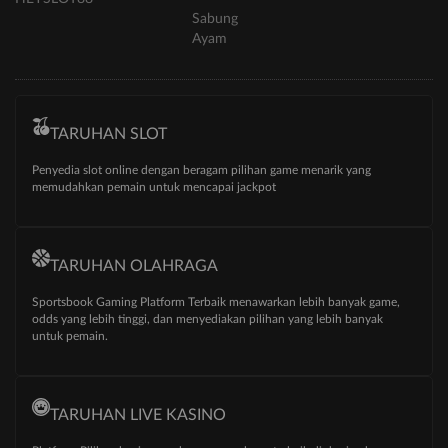
Sabung
Ayam
TARUHAN SLOT
Penyedia slot online dengan beragam pilihan game menarik yang
memudahkan pemain untuk mencapai jackpot
TARUHAN OLAHRAGA
Sportsbook Gaming Platform Terbaik menawarkan lebih banyak game,
odds yang lebih tinggi, dan menyediakan pilihan yang lebih banyak
untuk pemain.
TARUHAN LIVE KASINO