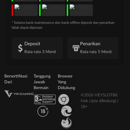
* Selama bank maintenance dan bank offline deposit dan penarikan
tidak dapat diproses
Deposit
Penarikan
Rata-rata 3 Menit
Rata-rata 5 Menit
Bersertifikasi
Tanggung
Browser
Dari
Jawab
Yang
Bermain
Didukung
©2026 HEYSLOT88.
Hak cipta dilindungi |
18+