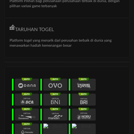
Platform Pilihan bagi perusahaan-perusahaan terbaik di dunia, dengan
pilihan variasi game terbanyak
TARUHAN TOGEL
Platform togel yang menarik dari perusahan terbaik di dunia yang
menawarkan hadiah kemenangan besar