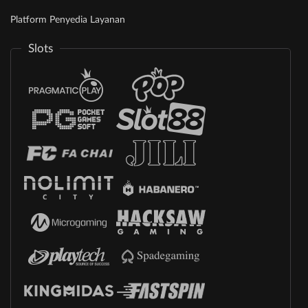
Platform Penyedia Layanan
Slots