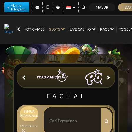
Main di
MASUK
DAF
Telegram
IDR
12,735,301,
HOT GAMES
SLOTS
LIVE CASINO
RACE
TOGEL
FACHAI
SEMUA
PERMAINAN
TOP
SLOTS
20