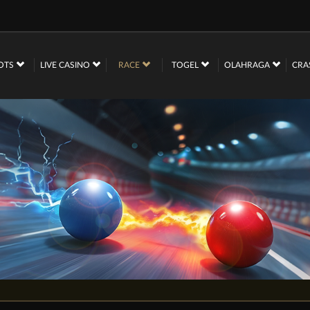
OTS
LIVE CASINO
RACE
TOGEL
OLAHRAGA
CRA