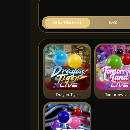
SEMUA PERMAINAN
RACE
Dragon Tiger
Tomorrow lan