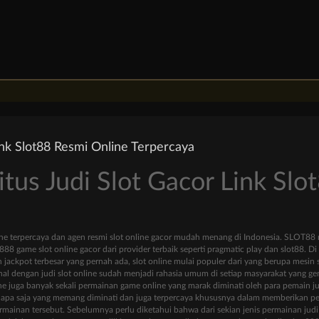
ink Slot88 Resmi Online Terpercaya
us Judi Slot Gacor Link Slo
ine terpercaya dan agen resmi slot online gacor mudah menang di Indonesia. SLOT88 
88 game slot online gacor dari provider terbaik seperti pragmatic play dan slot88. D
ckpot terbesar yang pernah ada, slot online mulai populer dari yang berupa mesin sl
al dengan judi slot online sudah menjadi rahasia umum di setiap masyarakat yang 
e juga banyak sekali permainan game online yang marak diminati oleh para pemain judi
udi apa saja yang memang diminati dan juga terpercaya khususnya dalam memberikan 
ainan tersebut. Sebelumnya perlu diketahui bahwa dari sekian jenis permainan judi o