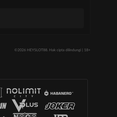
©2026 HEYSLOT88. Hak cipta dilindungi | 18+