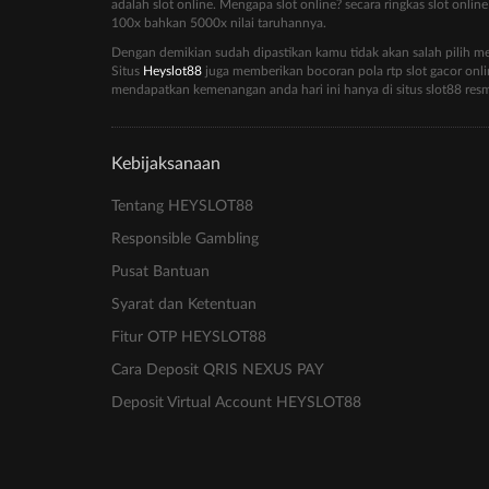
adalah slot online. Mengapa slot online? secara ringkas slot on
100x bahkan 5000x nilai taruhannya.
Dengan demikian sudah dipastikan kamu tidak akan salah pilih me
Situs
Heyslot88
juga memberikan bocoran pola rtp slot gacor onl
mendapatkan kemenangan anda hari ini hanya di situs slot88 resm
Kebijaksanaan
Tentang HEYSLOT88
Responsible Gambling
Pusat Bantuan
Syarat dan Ketentuan
Fitur OTP HEYSLOT88
Cara Deposit QRIS NEXUS PAY
Deposit Virtual Account HEYSLOT88