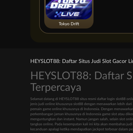
Tokyo Drift
HEYSLOT88: Daftar Situs Judi Slot Gacor L
HEYSLOT88: Daftar Sit
Terpercaya
Selamat datang di HEYSLOT88 situs resmi daftar login slot88 onl
jenis judi online khususnya slot88 dengan menawarkan lebih dari 8
pemain game online khususnya di Indonesia. Dengan menawarkan ja
perkembangan jaman khususnya di Indonesia game slot atau diken
menguntungkan dan instant. Namun jangan salah, selain slot onlin
tangkas online. Pada kesempatan kali ini kita akan membahas j
kecanduan apalagi ketika mendapatkan jackpot terbesar dalam perm