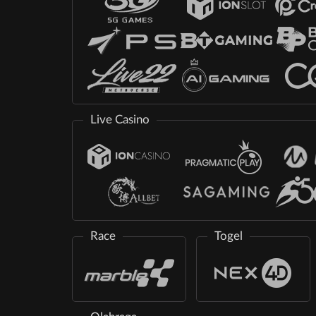
Live Casino
Race
Togel