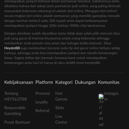
mendapatkan jackpot terbesar dalam permainan tersebut. Sebelumnya perlu
diketahui bahwa dari sekian jenis permainan judi online, yang paling diminati
masyarakat Indonesia sekarang ini adalah slot online. Mengapa slot online?
secara ringkas slot online adalah permainan yang memiliki gameplay menarik
dengan taruhan terkecil yaitu 200 rupiah anda dapat berkesempatan
mendapatkan jackpot hingga 100x bahkan 5000x nilai taruhannya.
Dengan demikian sudah dipastikan kamu tidak akan salah pilih mencari situs
judi yang gacor di internet khususnya untuk orang Indonesia sehingga
memberikan anda pemain rasa aman dan bahagia ketika bermain. Situs
Heyslot88
juga memberikan bocoran pola rtp slot gacor online terbaru setiap
harinya, sehingga anda bisa mendapatkan jackpot dan meraih kemenangan
besar. Segera daftar dan bermain bersama kami untuk mendapatkan
kemenangan anda hari ini hanya di situs slot88 resmi heyslot88.
Kebijaksanaan
Platform
Kategori
Dukungan
Komunitas
Tentang
Promosi
Hot
Instagra
HEYSLOT88
Games
m
Loyalty
Responsible
Slots
Referral
Gambling
Live
Pusat Bantuan
Casino