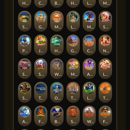
Hyper Hues
Carnival Cove
Baba Yaga
Hot Hot Fruit
Laughing Buddha
Mummy Hunter
Safari Rumble
Gladiator Royal
Mystic Rings
Love And Riches: Eldorado
MX Mania
Super Fruit Blast
Poseidon
Jump! 2
Haunted Harbor
Glory Of Rome
Christmas Gift Rush
Naughty Santa
Santa's Inn
Santa's Village
Waltz Beauty
Moo Moo Cow
Atomic Kittens
Lucky Fortune Cat
Scruffy Scallywags
Treasure Diver
Oceans Call
The Big Deal
Little Green Money
The Dragon Castle
Arctic Wonders
Fire Rooster
Bird Of Thunder
Shaolin Fortunes
Ways Of Fortune
Fortune Dogs