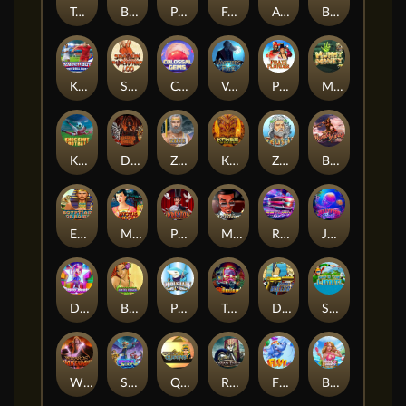
Totem Towers
Bomb Runner
Pamper Me
Fruity Mayan
Arcane Elements
Before Time Runs Out
Knockout Football Rush
Shaolin Fortunes 100
Colossal Gems
Vampire's Fate
Pirates Plunder
Mummy Money
Knockout Football
Dragons Throne
Zeus
Kane's Inferno
Zeus 2
Bombs Away
Egyptian Dreams
Mystic Fortune
Presto
Mr Bling
Return To The Feature
JellyFish Flow
Disco Beats
Bikini Island
Pool Shark
Tuk Tuk Thailand
Double O Dollars
Skys The Limit
Wizards Want War!
Space Goonz
Queen Of Queens
Roman Empire
Fly
Bikini Island Deluxe