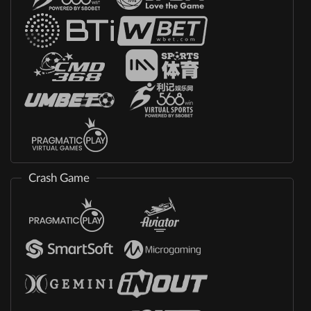
Crash Game