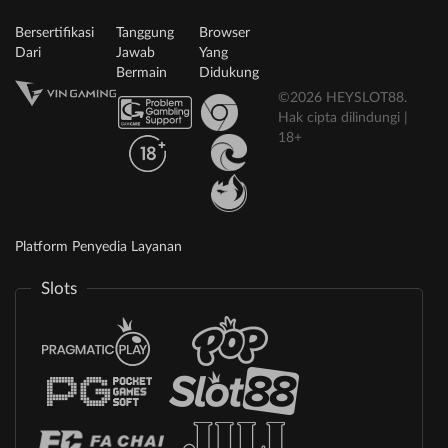
Bersertifikasi
Tanggung
Browser
Dari
Jawab
Yang
Bermain
Didukung
©2026 HEYSLOT88.
Hak cipta dilindungi |
18+
Platform Penyedia Layanan
Slots