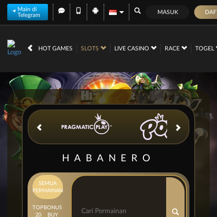
Main di
MASUK
DAF
Telegram
IDR
12,741,320,
HOT GAMES
SLOTS
LIVE CASINO
RACE
TOGEL
HABANERO
SEMUA
PERMAINAN
TOP
BONUS
20
BUY