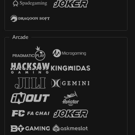
Arcade