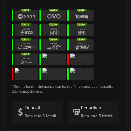
* Selama bank maintenance dan bank offline deposit dan penarikan
tidak dapat diproses
Deposit
Penarikan
Rata-rata 3 Menit
Rata-rata 5 Menit