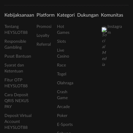
Kebijaksanaan
Platform
Kategori
Dukungan
Komunitas
Tentang
Promosi
Hot
Instagra
HEYSLOT88
Games
m
Loyalty
Responsible
Slots
Referral
Gambling
Live
Pusat Bantuan
Casino
Syarat dan
Race
Ketentuan
Togel
Fitur OTP
Olahraga
HEYSLOT88
Crash
Cara Deposit
Game
QRIS NEXUS
PAY
Arcade
Deposit Virtual
Poker
Account
E-Sports
HEYSLOT88