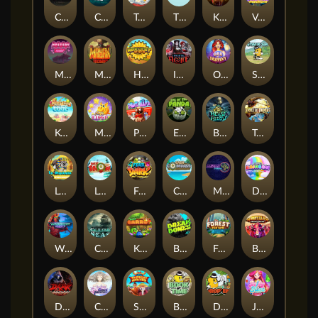
Chaos Crew
Cubes 2
Tai The Toad
The Respinners
Klowns
Vending Machine
Mystery Motel
Mayan Stackways
Harvest Wilds
Immortal Desire
Orb of Destiny
Stack'em
Keep 'em Cool
Magic Piggy
Pug Life
Eye of the Panda
Beast Below
Temple of Torment
Le Pharaoh
Let It Snow
Fear the Dark
Cash Compass
Miami Multiplier
Double Rainbow
Warrior Ways
Cursed Seas
King Carrot
Break Bones
Forest Fortune
Buffalo Stack'n'Sync
Dark Summoning
Cloud Princess
Shaolin Master
Book of Time
Drop'em
Jelly Slice