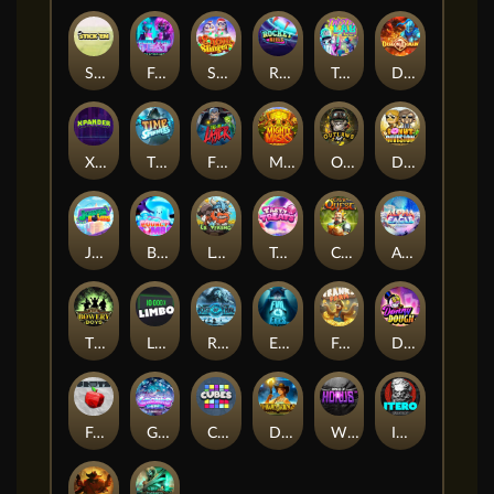
Stick'em
Feel The Beat
Snow Slingers
Rocket Reels
Twisted Lab
Dragon’s Domain
Xpander
Time Spinners
Fire My Laser
Mighty Masks
Outlasw Inc
Donut Division
Joker Bombs
BOUNCY BOMBS
Le Viking
Tasty Treats
Cash Quest
Alpha Eagle
The Bowery Boys
Limbo
Rise of Ymir
Evil Eyes
Frank's Farm
DONNY DOUGH
Frutz
Gronk's Gems
Cubes
Dawn of Kings
Wings of Horus
ITERO