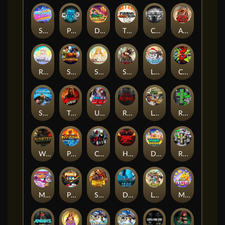
Superstar Sevens
PRAY FOR SIX
Danny Dollar
TOSHI WAYS CLUB
CIRCLE OF LIFE
ARMY OF ARES
RAINBOW PRINCESS
STEAMRUNNERS
SUN PRINCESS
SPEAR OF ATHENA
LE SANTA
CHAOS CREW 3
STORMBORN
THE WILDWOOD CURSE
Ultimate Slot of America
Reign of Rome
Le Bandit
Rad Maxx
Wanted Dead or a Wild
Phoenix
Cash Crew
Hounds Of Hell
Divine Drop
RIP City
Munchy Milo
Power of 10
Strength Of Hercules
Dynasty of Death
Le Digger
Magic Piggy OG