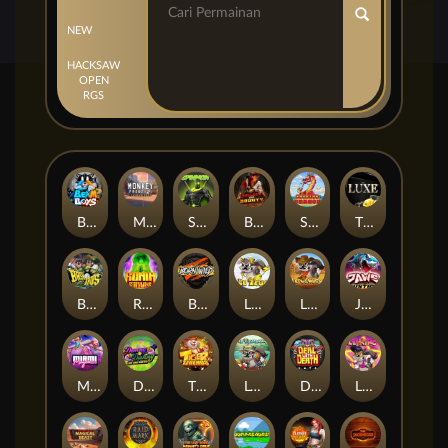
NEW
HACKSAW
OPEN
RGS
Beam Boys
Monkey Frenzy 2: Boss is Here!
Spinman
BULLETS AND BOUNTY
SMOKING DRAGON
The Luxe
BASH BROS
Ronin Stackways
Born Wild
LE ZEUS
LE COWBOY
JAWS OF JUSTICE
MIAMI MAYHEM
DONNY AND DANNY
TIGER LEGENDS
Le Fisherman
DEAL WITH DEATH
LE KING