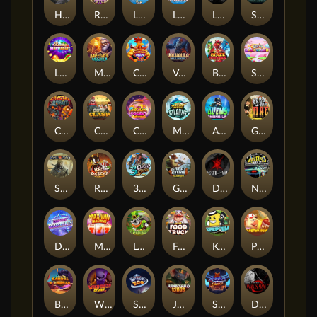
Hand of Anubis
Rise of Fortuna
LE FOOTBALL FAN
LE HOOLIGAN
Life and Death
Shadow Treasure
Lucky Multifruit
Merlin's Mania
Chicken Man
Valhalla: Wild Winter
Blaze Buddies
Sticky Candyland
Crystal Robot
Coop Clash
Chocolate Rocket
Marlin Masters Atlantis
Aliens Among Us
Grug Make Fire
Sand and Ashes
Red Rascal™
3 Cursed Chests™
Great Game Rockies
Death Becomes You
Nitro Nights
Dandy Diamonds
Max Win Machine
Le Prechaun
Fred's Food Truck
Keep 'em
Piggy Cluster Hunt
Barrel Bonanza
Wild Dojo Strike
Space Zoo
Junkyard Kings
Shadow Strike
Dark Spiral