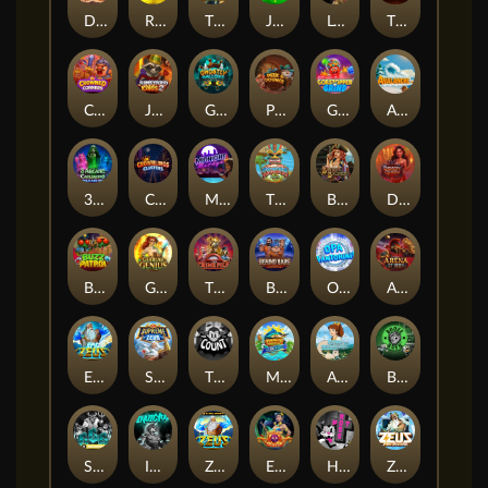
Darkside Prairie: Magical Beast
Raidmark
The Lost Book of Mummy’s Curse
Jumpasaurs
Leatherheads
The Jack & Rose
Crowned Corners
Junkyard Kings 2
Ghostly Hallows
Peek & Pounce
Gobstopper Grind
Avalanche
3 Arcane Cauldrons
Crownlings Clusters
Midnight Mirage
Tikitopia BoosterBelt
Bonnie's Buccaneers
Demon Queen
Buzz Patrol
Gearlab Genius
The Crime File
Behind Bars: Masterplan
Opa Santorini!
Arena of Iron
Epic Ze Zeus
Supreme Zeus
THE COUNT
MARLIN MASTERS: THE BIG HAUL
Aiko and the Wind Spirit
Booze Bash
SixSixSix
Invictus
Ze Zeus
Eye of Medusa
Hot Ross
Zeus Ze Zecond