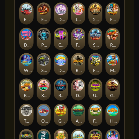
Eternal Duel
EPIC BULLETS & BOUNTY
Dusk Princess
Le Bunny
2 Wild 2 Die
Fist Of Destruction
Dork Unit
Pray for Three
Chaos Crew 2
Fighter Pit
Stormforged
Rusty & Curly
Wishbringer
Slayers Inc
Dorks of The Deep
Rotten
FRKN Bananas
Marlin Master
Benny The Beer
Xmas Drop
Bloodthirst
Densho
Undead Fortune
Gladiator Legends
Toshi Video Club
OmNom
Get The Cheese
Aztec Twist
Fruit Duel
Hop'n'Pop