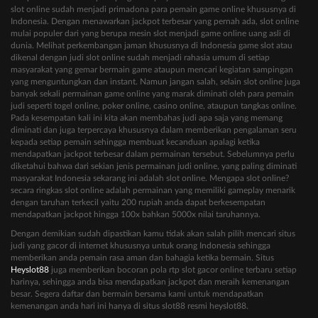
slot online sudah menjadi primadona para pemain game online khususnya di
Indonesia. Dengan menawarkan jackpot terbesar yang pernah ada, slot online
mulai populer dari yang berupa mesin slot menjadi game online uang asli di
dunia. Melihat perkembangan jaman khususnya di Indonesia game slot atau
dikenal dengan judi slot online sudah menjadi rahasia umum di setiap
masyarakat yang gemar bermain game ataupun mencari kegiatan sampingan
yang menguntungkan dan instant. Namun jangan salah, selain slot online juga
banyak sekali permainan game online yang marak diminati oleh para pemain
judi seperti togel online, poker online, casino online, ataupun tangkas online.
Pada kesempatan kali ini kita akan membahas judi apa saja yang memang
diminati dan juga terpercaya khususnya dalam memberikan pengalaman seru
kepada setiap pemain sehingga membuat kecanduan apalagi ketika
mendapatkan jackpot terbesar dalam permainan tersebut. Sebelumnya perlu
diketahui bahwa dari sekian jenis permainan judi online, yang paling diminati
masyarakat Indonesia sekarang ini adalah slot online. Mengapa slot online?
secara ringkas slot online adalah permainan yang memiliki gameplay menarik
dengan taruhan terkecil yaitu 200 rupiah anda dapat berkesempatan
mendapatkan jackpot hingga 100x bahkan 5000x nilai taruhannya.
Dengan demikian sudah dipastikan kamu tidak akan salah pilih mencari situs
judi yang gacor di internet khususnya untuk orang Indonesia sehingga
memberikan anda pemain rasa aman dan bahagia ketika bermain. Situs
Heyslot88
juga memberikan bocoran pola rtp slot gacor online terbaru setiap
harinya, sehingga anda bisa mendapatkan jackpot dan meraih kemenangan
besar. Segera daftar dan bermain bersama kami untuk mendapatkan
kemenangan anda hari ini hanya di situs slot88 resmi heyslot88.